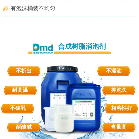
有泡沫
桶装不均匀
合成树脂消泡剂
不析出
不漂油
耐高温
抑泡久
不破乳
相溶性好
耐酸碱
含量高