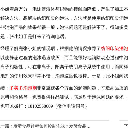
小姐着急万分，泡沫使液体与织物的接触面降低，产生了加工不
的解决方法。想解决纺织印染的泡沫，方法就是使用纺织印染消
这些消泡产品的效果都很一般，泡沫问题还是解决不了。得知多
问题，张小姐于是打来了咨询电话。
经理了解完张小姐的情况后，根据他的情况推荐了
纺织印染消
可以使静态过程的泡沫迅速破灭，而且能很好地消除动态过程中
的离子相容性，可在非离子、阳离子或阴离子系统中使用，而同
消泡剂的使用效果非常不错，消泡速度也很棒。于是，张小姐向
结：
多美多消泡剂
非常重视各个方面的起泡问题，打造高品质
、原料和价格等，免费提供样品测试，满足对于泡沫问题的要求
也可以拨打：18102558609（微信电话同号）
上一篇：
发酵食品过程如何控制泡沫？发酵食品消泡剂来解决