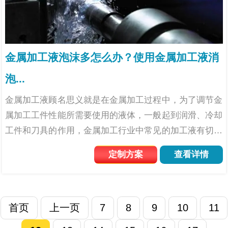
金属加工液泡沫多怎么办？使用金属加工液消
泡...
金属加工液顾名思义就是在金属加工过程中，为了调节金
属加工工件性能所需要使用的液体，一般起到润滑、冷却
工件和刀具的作用，金属加工行业中常见的加工液有切削
液、切割液、清洗剂、防锈剂、淬火液等，这些加工液为
定制方案
查看详情
提高金属工件的质量和延长刀具的使用寿命作出了很大的
贡献。但是...
首页
上一页
7
8
9
10
11