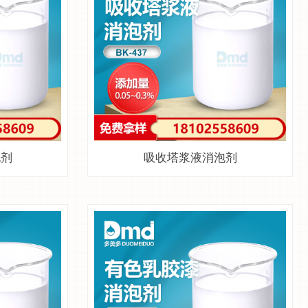
泡剂
吸收塔浆液消泡剂