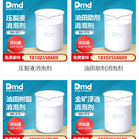
压裂液消泡剂
油田助剂消泡剂