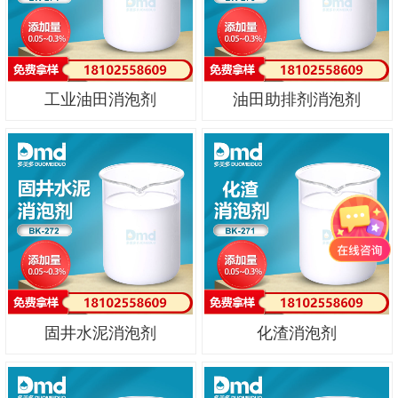
工业油田消泡剂
油田助排剂消泡剂
固井水泥消泡剂
化渣消泡剂