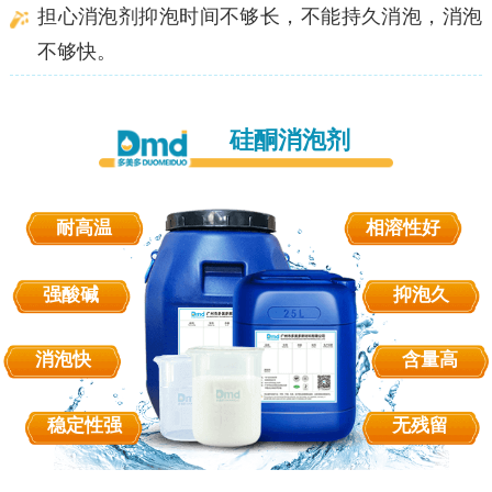
担心消泡剂抑泡时间不够长，不能持久消泡，消泡
不够快。
硅酮消泡剂
耐高温
相溶性好
强酸碱
抑泡久
消泡快
含量高
稳定性强
无残留