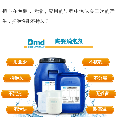
担心在包装，运输，应用的过程中泡沫会二次的产
生，抑泡性能不持久？
陶瓷消泡剂
用量少
不破乳
抑泡久
不分层
不沉淀
无残留
消泡快
耐高温